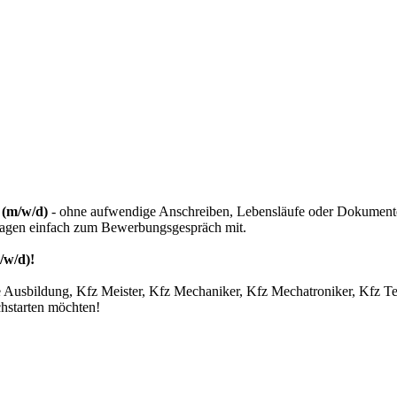
 (m/w/d)
- ohne aufwendige Anschreiben, Lebensläufe oder Dokumenten
rlagen einfach zum Bewerbungsgespräch mit.
/w/d)!
che Ausbildung, Kfz Meister, Kfz Mechaniker, Kfz Mechatroniker, Kf
chstarten möchten!