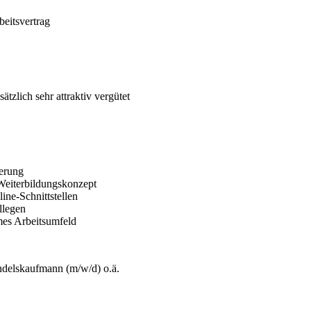
beitsvertrag
zlich sehr attraktiv vergütet
herung
 Weiterbildungskonzept
ine-Schnittstellen
llegen
mes Arbeitsumfeld
delskaufmann (m/w/d) o.ä.