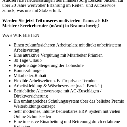
Autoservice Niederlassungen des Inhabers Jörg Leskien blicken auf
über 20 Jahre wertvoller Erfahrung im Reifen- und Autoservice
zurück, was uns mit Stolz erfüllt.
W
erden Sie jetzt Teil unseres motivierten Teams als Kfz
Meister / Serviceberater (m/w/d) in Braunschweig!
WAS WIR BIETEN
Einen zukunftssicheren Arbeitsplatz mit direkt unbefristetem
Arbeitsvertrag
Eine attraktive Vergütung mit Mitarbeiter Prämien
30 Tage Urlaub
Regelmäßige Steigerung der Lohnstufe
Bonuszahlungen
Mitarbeiter-Rabatt
Flexible Arbeitszeiten z.B. für private Termine
Arbeitskleidung & Wäscheservice (nach Bereich)
Betriebliche Altersvorsorge mit AG-Zuschlägen /
Direktversicherung
Ein umfangreiches Schulungssystem über das beliebte Premio
Weiterbildungskonzept
Sehr modernes, intuitiv bedienbares ERP-System mit vielen
Online-Schnittstellen
Eine intensive Einarbeitung und Betreuung durch erfahrene
Kollegen