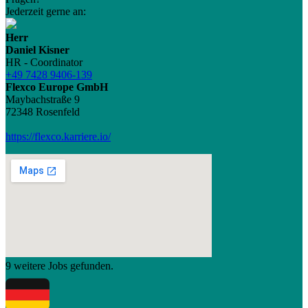
Jederzeit gerne an:
Herr
Daniel Kisner
HR - Coordinator
+49 7428 9406-139
Flexco Europe GmbH
Maybachstraße 9
72348 Rosenfeld
https://flexco.karriere.io/
9 weitere Jobs gefunden.