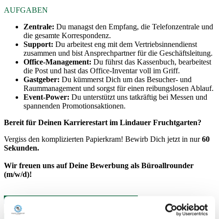
AUFGABEN
Zentrale:
Du managst den Empfang, die Telefonzentrale und
die gesamte Korrespondenz.
Support:
Du arbeitest eng mit dem Vertriebsinnendienst
zusammen und bist Ansprechpartner für die Geschäftsleitung.
Office-Management:
Du führst das Kassenbuch, bearbeitest
die Post und hast das Office-Inventar voll im Griff.
Gastgeber:
Du kümmerst Dich um das Besucher- und
Raummanagement und sorgst für einen reibungslosen Ablauf.
Event-Power:
Du unterstützt uns tatkräftig bei Messen und
spannenden Promotionsaktionen.
Bereit für Deinen Karrierestart im Lindauer Fruchtgarten?
Vergiss den komplizierten Papierkram! Bewirb Dich jetzt in nur
60
Sekunden.
Wir freuen uns auf Deine Bewerbung als Büroallrounder
(m/w/d)!
JETZT IN 60 SEKUNDEN BEWERBEN
*Anzeige enthält mit KI erstellte oder bearbeitete Medien
Beginn: