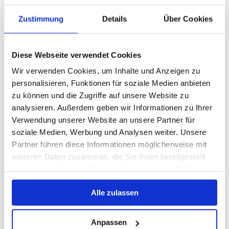
ab sofort oder nach Vereinbarung
Zustimmung
Details
Über Cookies
Arbeitsort:
Lindau
Vertragsart:
Diese Webseite verwendet Cookies
Vollzeit
Wir verwenden Cookies, um Inhalte und Anzeigen zu
Karrierelevel:
personalisieren, Funktionen für soziale Medien anbieten
Berufseinsteiger, Berufserfahrene
zu können und die Zugriffe auf unsere Website zu
analysieren. Außerdem geben wir Informationen zu Ihrer
Verwendung unserer Website an unsere Partner für
soziale Medien, Werbung und Analysen weiter. Unsere
Partner führen diese Informationen möglicherweise mit
weiteren Daten zusammen, die Sie ihnen bereitgestellt
haben oder die sie im Rahmen Ihrer Nutzung der Dienste
gesammelt haben.
Alle zulassen
Anpassen