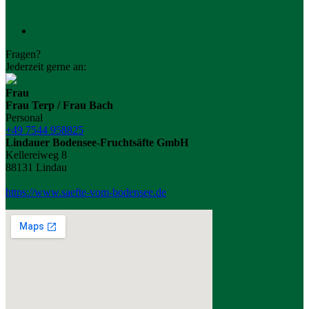
Fragen?
Jederzeit gerne an:
Frau
Frau Terp / Frau Bach
Personal
+49 7544 958825
Lindauer Bodensee-Fruchtsäfte GmbH
Kellereiweg 8
88131 Lindau
https://www.saefte-vom-bodensee.de