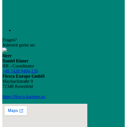
Fragen?
Jederzeit gerne an:
Herr
Daniel Kisner
HR - Coordinator
+49 7428 9406-139
Flexco Europe GmbH
Maybachstraße 9
72348 Rosenfeld
https://flexco.karriere.io/