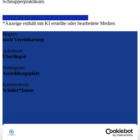
Schnupperpraktikum.
JETZT IN 60 SEKUNDEN BEWERBEN
*Anzeige enthält mit KI erstellte oder bearbeitete Medien
Beginn:
nach Vereinbarung
Arbeitsort:
Überlingen
Vertragsart:
Ausbildungsplatz
Karrierelevel:
Schüler*Innen