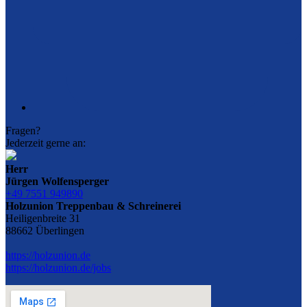
Fragen?
Jederzeit gerne an:
Herr
Jürgen Wolfensperger
+49 7551 949890
Holzunion Treppenbau & Schreinerei
Heiligenbreite 31
88662 Überlingen
https://holzunion.de
https://holzunion.de/jobs