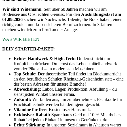
Wir sind Widemann.
Seit über 60 Jahren machen wir am
Bodensee aus Obst echten Genuss. Für den
Ausbildungsstart am
01.09.2026
suchen wir Nachwuchs-Talente, die Bock haben, einen
richtig coolen und krisensicheren Beruf zu lernen. In 3 Jahren
machen wir dich zum Profi an der Anlage.
WAS WIR BIETEN
DEIN STARTER-PAKET:
Echtes Handwerk & High-Tech:
Du lernst nicht nur
Knöpfchen drücken. Du lernst das Lebensmittelhandwerk
von der Pike auf – an modernsten Maschinen.
Top Schule:
Der theoretische Teil findet im Blockunterricht
an den beruflichen Schulen Rheingau-Geisenheim statt – eine
der besten Adressen für unsere Branche!
Abwechslung:
Labor, Lager, Produktion, Abfüllung – du
siehst jeden Winkel unserer Firma.
Zukunft:
Wir bilden aus, um zu übernehmen. Fachkräfte für
Fruchtsafttechnik werden händeringend gesucht.
Vitamine for free:
Kostenloser Haustrunk.
Exklusiver Rabatt:
Spare bares Geld mit 10 % Mitarbeiter-
Rabatt bei jedem Einkauf in unserem Getränkemarkt.
Echte Stärkung:
In unserem Sozialraum in Ahausen wartet