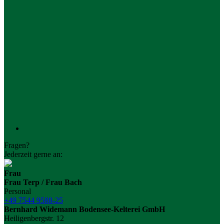
Fragen?
Jederzeit gerne an:
Frau
Frau Terp / Frau Bach
Personal
+49 7544 9588-25
Bernhard Widemann Bodensee-Kelterei GmbH
Heiligenbergstr. 12