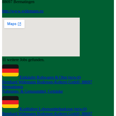
88697 Bermatingen
http://www.widemann.eu
11 weitere Jobs gefunden.
Einkäufer Rohwaren & Obst (m/w/d)
Bernhard Widemann Bodensee-Kelterei GmbH, 88697
Bermatingen
Nahrungs- & Genussmittel, Getränke
Kraftfahrer Lebensmitteltankzug (m/w/d)
Bernhard Widemann Bodensee-Kelterei GmbH, 88697