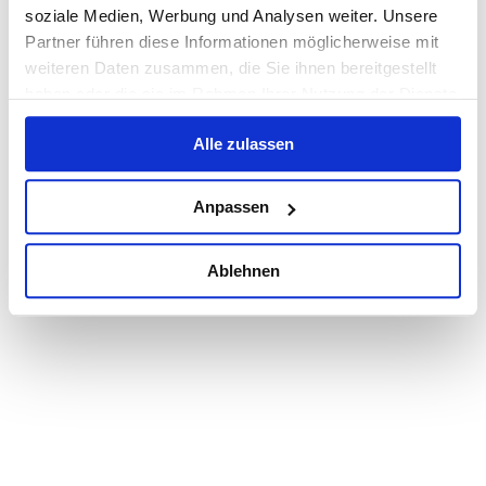
Bezeichnung
Stellenart
Arbeitsort
soziale Medien, Werbung und Analysen weiter. Unsere
Partner führen diese Informationen möglicherweise mit
Anmelden
weiteren Daten zusammen, die Sie ihnen bereitgestellt
haben oder die sie im Rahmen Ihrer Nutzung der Dienste
Pflichtfelder sind mit einem (*) markiert.
Benutzername oder E-Mail-Adresse*
gesammelt haben.
Passwort*
Alle zulassen
Passwort vergessen?
Powered by HR4YOU
Anpassen
Ablehnen