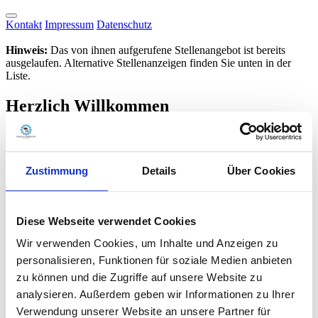
Kontakt
Impressum
Datenschutz
Hinweis:
Das von ihnen aufgerufene Stellenangebot ist bereits
ausgelaufen. Alternative Stellenanzeigen finden Sie unten in der
Liste.
Herzlich Willkommen
Nutzen Sie die Chance und bewerben Sie sich online bei uns.
Stellenangebote
Zustimmung
Details
Über Cookies
Stellenbezeichnung
Stellenarten
Diese Webseite verwendet Cookies
Ort / Region / PLZ
Wir verwenden Cookies, um Inhalte und Anzeigen zu
oder im Umkreis von
personalisieren, Funktionen für soziale Medien anbieten
km um die PLZ
zu können und die Zugriffe auf unsere Website zu
Suchbegriffe
analysieren. Außerdem geben wir Informationen zu Ihrer
Verwendung unserer Website an unsere Partner für