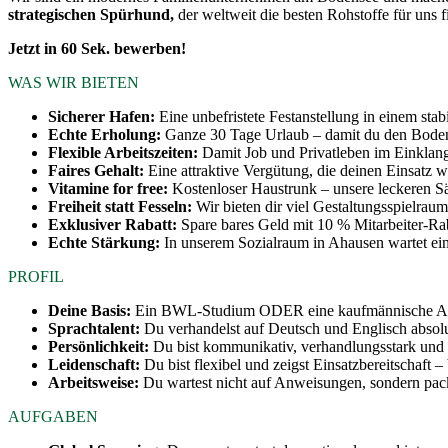
strategischen Spürhund,
der weltweit die besten Rohstoffe für uns f
Jetzt in 60 Sek. bewerben!
WAS WIR BIETEN
Sicherer Hafen:
Eine unbefristete Festanstellung in einem sta
Echte Erholung:
Ganze 30 Tage Urlaub – damit du den Boden
Flexible Arbeitszeiten:
Damit Job und Privatleben im Einklang
Faires Gehalt:
Eine attraktive Vergütung, die deinen Einsatz w
Vitamine for free:
Kostenloser Haustrunk – unsere leckeren Säft
Freiheit statt Fesseln:
Wir bieten dir viel Gestaltungsspielraum.
Exklusiver Rabatt:
Spare bares Geld mit 10 % Mitarbeiter-Ra
Echte Stärkung:
In unserem Sozialraum in Ahausen wartet ein
PROFIL
Deine Basis:
Ein BWL-Studium ODER eine kaufmännische Ausbi
Sprachtalent:
Du verhandelst auf Deutsch und Englisch absolut
Persönlichkeit:
Du bist kommunikativ, verhandlungsstark und g
Leidenschaft:
Du bist flexibel und zeigst Einsatzbereitschaft 
Arbeitsweise:
Du wartest nicht auf Anweisungen, sondern packst
AUFGABEN