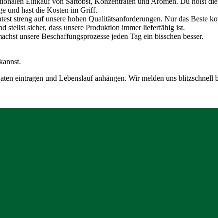
tionalen Einkauf von Saftobst, Konzentraten und Aromen. Du holst di
e und hast die Kosten im Griff.
test streng auf unsere hohen Qualitätsanforderungen. Nur das Beste ko
 stellst sicher, dass unsere Produktion immer lieferfähig ist.
 machst unsere Beschaffungsprozesse jeden Tag ein bisschen besser.
kannst.
ten eintragen und Lebenslauf anhängen. Wir melden uns blitzschnell be