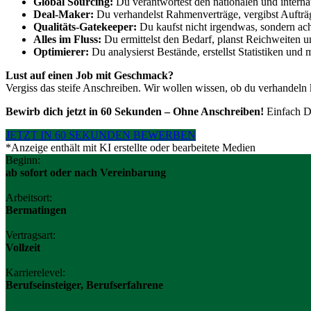
Global Sourcing:
Du verantwortest den nationalen und interna
Deal-Maker:
Du verhandelst Rahmenverträge, vergibst Aufträg
Qualitäts-Gatekeeper:
Du kaufst nicht irgendwas, sondern ach
Alles im Fluss:
Du ermittelst den Bedarf, planst Reichweiten und
Optimierer:
Du analysierst Bestände, erstellst Statistiken und
Lust auf einen Job mit Geschmack?
Vergiss das steife Anschreiben. Wir wollen wissen, ob du verhandeln 
Bewirb dich jetzt in 60 Sekunden – Ohne Anschreiben!
Einfach Da
JETZT IN 60 SEKUNDEN BEWERBEN
*Anzeige enthält mit KI erstellte oder bearbeitete Medien
Beginn:
ab sofort oder nach Vereinbarung
Arbeitsort:
Bermatingen
Vertragsart:
Vollzeit
Karrierelevel:
Berufseinsteiger, Berufserfahrene