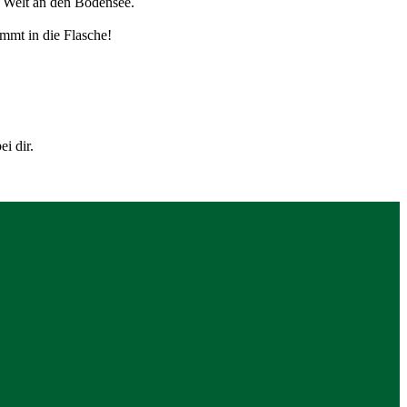
e Welt an den Bodensee.
mmt in die Flasche!
i dir.