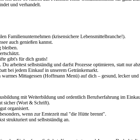
indet und verhandelt.
bilen Familienunternehmen (krisensichere Lebensmittelbranche!).
see auch genießen kannst.
 bleiben.
ertschätzt.
e gibt's für dich gratis!
 Du arbeitest selbstständig und darfst Prozesse optimieren, statt nur ab
batt bei jedem Einkauf in unserem Getränkemarkt.
 warmes Mittagessen (Hoffmann Menü) auf dich – gesund, lecker und 
ldung mit Weiterbildung und ordentlich Berufserfahrung im Einkauf
 sicher (Wort & Schrift).
ut organisiert.
– besonders, wenn zur Erntezeit mal "die Hütte brennt".
 strukturiert und selbstständig an.