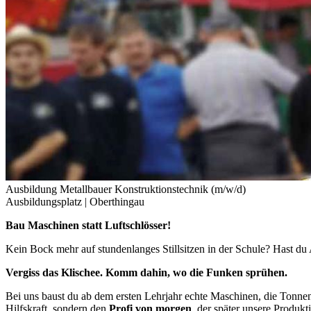
Ausbildung Metallbauer Konstruktionstechnik (m/w/d)
Ausbildungsplatz |
Oberthingau
Bau Maschinen statt Luftschlösser!
Kein Bock mehr auf stundenlanges Stillsitzen in der Schule? Hast du
Vergiss das Klischee. Komm dahin, wo die Funken sprühen.
Bei uns baust du ab dem ersten Lehrjahr echte Maschinen, die Tonnen
Hilfskraft, sondern den
Profi von morgen
, der später unsere Produkt