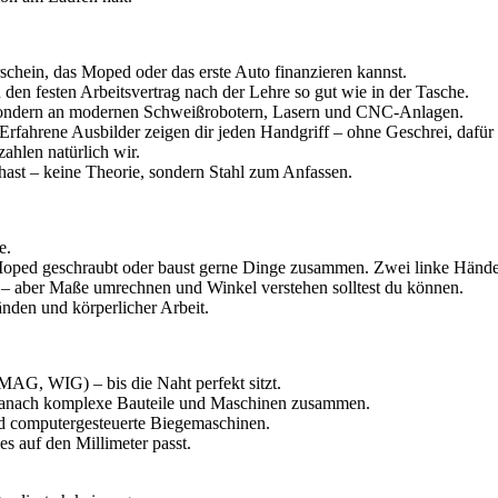
schein, das Moped oder das erste Auto finanzieren kannst.
den festen Arbeitsvertrag nach der Lehre so gut wie in der Tasche.
 sondern an modernen Schweißrobotern, Lasern und CNC-Anlagen.
 Erfahrene Ausbilder zeigen dir jeden Handgriff – ohne Geschrei, dafür
ahlen natürlich wir.
ast – keine Theorie, sondern Stahl zum Anfassen.
e.
Moped geschraubt oder baust gerne Dinge zusammen. Zwei linke Hände
 – aber Maße umrechnen und Winkel verstehen solltest du können.
nden und körperlicher Arbeit.
MAG, WIG) – bis die Naht perfekt sitzt.
 danach komplexe Bauteile und Maschinen zusammen.
 computergesteuerte Biegemaschinen.
es auf den Millimeter passt.