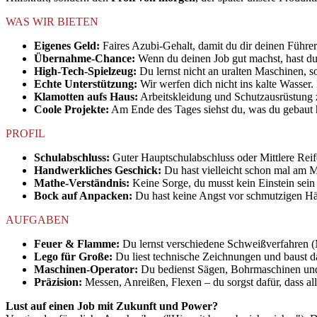
WAS WIR BIETEN
Eigenes Geld:
Faires Azubi-Gehalt, damit du dir deinen Führer
Übernahme-Chance:
Wenn du deinen Job gut machst, hast du 
High-Tech-Spielzeug:
Du lernst nicht an uralten Maschinen,
Echte Unterstützung:
Wir werfen dich nicht ins kalte Wasser.
Klamotten aufs Haus:
Arbeitskleidung und Schutzausrüstung z
Coole Projekte:
Am Ende des Tages siehst du, was du gebaut h
PROFIL
Schulabschluss:
Guter Hauptschulabschluss oder Mittlere Reif
Handwerkliches Geschick:
Du hast vielleicht schon mal am 
Mathe-Verständnis:
Keine Sorge, du musst kein Einstein sein
Bock auf Anpacken:
Du hast keine Angst vor schmutzigen Hä
AUFGABEN
Feuer & Flamme:
Du lernst verschiedene Schweißverfahren (
Lego für Große:
Du liest technische Zeichnungen und baust
Maschinen-Operator:
Du bedienst Sägen, Bohrmaschinen und
Präzision:
Messen, Anreißen, Flexen – du sorgst dafür, dass all
Lust auf einen Job mit Zukunft und Power?