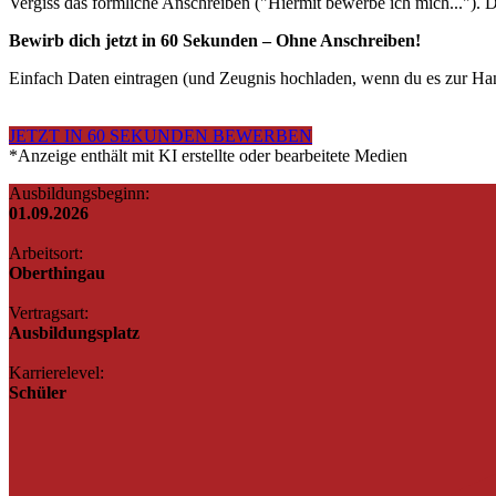
Vergiss das förmliche Anschreiben ("Hiermit bewerbe ich mich..."). Da
Bewirb dich jetzt in 60 Sekunden – Ohne Anschreiben!
Einfach Daten eintragen (und Zeugnis hochladen, wenn du es zur Hand 
JETZT IN 60 SEKUNDEN BEWERBEN
*Anzeige enthält mit KI erstellte oder bearbeitete Medien
Ausbildungsbeginn:
01.09.2026
Arbeitsort:
Oberthingau
Vertragsart:
Ausbildungsplatz
Karrierelevel:
Schüler