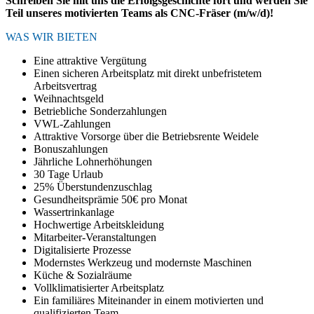
Schreiben Sie mit uns die Erfolgsgeschichte fort und werden Sie
Teil unseres motivierten Teams als CNC-Fräser (m/w/d)!
WAS WIR BIETEN
Eine attraktive Vergütung
Einen sicheren Arbeitsplatz mit direkt unbefristetem
Arbeitsvertrag
Weihnachtsgeld
Betriebliche Sonderzahlungen
VWL-Zahlungen
Attraktive Vorsorge über die Betriebsrente Weidele
Bonuszahlungen
Jährliche Lohnerhöhungen
30 Tage Urlaub
25% Überstundenzuschlag
Gesundheitsprämie 50€ pro Monat
Wassertrinkanlage
Hochwertige Arbeitskleidung
Mitarbeiter-Veranstaltungen
Digitalisierte Prozesse
Modernstes Werkzeug und modernste Maschinen
Küche & Sozialräume
Vollklimatisierter Arbeitsplatz
Ein familiäres Miteinander in einem motivierten und
qualifizierten Team