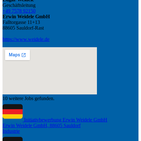
Geschäftsleitung
+49 7578 92150
Erwin Weidele GmbH
Falltorgasse 11+13
88605 Sauldorf-Rast
https://www.weidele.de
10 weitere Jobs gefunden.
Initiativbewerbung Erwin Weidele GmbH
Erwin Weidele GmbH, 88605 Sauldorf
Industrie