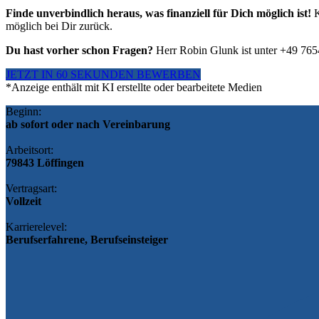
Finde unverbindlich heraus, was finanziell für Dich möglich ist!
K
möglich bei Dir zurück.
Du hast vorher schon Fragen?
Herr Robin Glunk ist unter +49 765
JETZT IN 60 SEKUNDEN BEWERBEN
*Anzeige enthält mit KI erstellte oder bearbeitete Medien
Beginn:
ab sofort oder nach Vereinbarung
Arbeitsort:
79843 Löffingen
Vertragsart:
Vollzeit
Karrierelevel:
Berufserfahrene, Berufseinsteiger