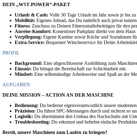
DEIN „WST-POWER“-PAKET
Urlaub & Cash:
Volle 30 Tage Urlaub im Jahr sowie je bis z
Mobilität:
Eigenes Jobrad, das Du natürlich auch privat nutzen
Fitness:
Zuschuss zu Deinen Fitnessstudiobeiträgen für den per
Anreise-Komfort:
Kostenloser Parkplatz direkt vor dem Haus
Verpflegung:
Eigene Kantine sowie Küche und Sozialraum für
Extra-Service:
Bequemer Wäscheservice für Deine Arbeitskle
PROFIL
Background:
Eine abgeschlossene Ausbildung zum Maschinen- 
Einsatz:
Du bringst die Bereitschaft zur Schichtarbeit mit.
Mindset:
Eine selbstständige Arbeitsweise und Spaß an der Met
AUFGABEN
DEINE MISSION – ACTION AN DER MASCHINE
Bedienung:
Du bedienst eigenverantwortlich unsere modernen
Präzision:
Du führst SPC-Messungen durch und sicherst so uns
Logistik:
Du übernimmst den Umbau des Nachschubs mit Unters
Troubleshooting:
Du erkennst und behebst einfache Produktio
Bereit, unsere Maschinen zum Laufen zu bringen?