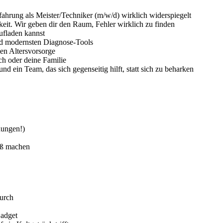
fahrung als Meister/Techniker (m/w/d) wirklich widerspiegelt
eit. Wir geben dir den Raum, Fehler wirklich zu finden
ufladen kannst
nd modernsten Diagnose-Tools
hen Altersvorsorge
ch oder deine Familie
 ein Team, das sich gegenseitig hilft, statt sich zu beharken
dungen!)
aß machen
durch
adget