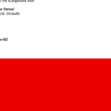
 ein Kaltgetränk trifft
e Stress!
cht. Deshalb:
w/d)!