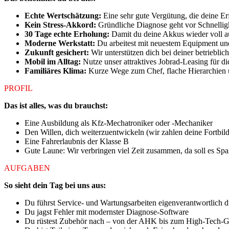
Echte Wertschätzung:
Eine sehr gute Vergütung, die deine Er
Kein Stress-Akkord:
Gründliche Diagnose geht vor Schnelligk
30 Tage echte Erholung:
Damit du deine Akkus wieder voll a
Moderne Werkstatt:
Du arbeitest mit neuestem Equipment u
Zukunft gesichert:
Wir unterstützen dich bei deiner betrieblic
Mobil im Alltag:
Nutze unser attraktives Jobrad-Leasing für di
Familiäres Klima:
Kurze Wege zum Chef, flache Hierarchien und
PROFIL
Das ist alles, was du brauchst:
Eine Ausbildung als Kfz-Mechatroniker oder -Mechaniker
Den Willen, dich weiterzuentwickeln (wir zahlen deine Fortbil
Eine Fahrerlaubnis der Klasse B
Gute Laune: Wir verbringen viel Zeit zusammen, da soll es Sp
AUFGABEN
So sieht dein Tag bei uns aus:
Du führst Service- und Wartungsarbeiten eigenverantwortlich 
Du jagst Fehler mit modernster Diagnose-Software
Du rüstest Zubehör nach – von der AHK bis zum High-Tech-G