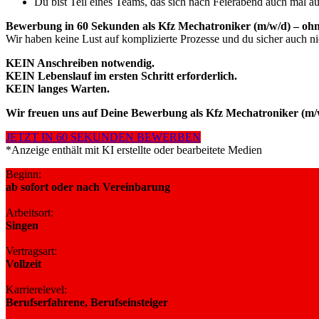
Du bist Teil eines Teams, das sich nach Feierabend auch mal auf
Bewerbung in 60 Sekunden als Kfz Mechatroniker (m/w/d) – ohn
Wir haben keine Lust auf komplizierte Prozesse und du sicher auch ni
KEIN Anschreiben notwendig.
KEIN Lebenslauf im ersten Schritt erforderlich.
KEIN langes Warten.
Wir freuen uns auf Deine Bewerbung als Kfz Mechatroniker (m/
JETZT IN 60 SEKUNDEN BEWERBEN
*Anzeige enthält mit KI erstellte oder bearbeitete Medien
Beginn:
ab sofort oder nach Vereinbarung
Arbeitsort:
Singen
Vertragsart:
Vollzeit
Karrierelevel:
Berufserfahrene, Berufseinsteiger