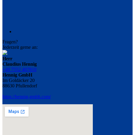
Fragen?
Jederzeit gerne an:
Herr
Claudius Hennig
+49 7552 407810
Hennig GmbH
Im Goldäcker 20
88630 Pfullendorf
https://hennig-gmbh.com/