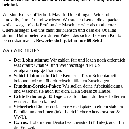
belohnt.
Wir sind Kunststofftechnik Mayr in Unterthingau. Wir sind
innovativ, familiär und wachsen. Wir suchen Leute, die anpacken
wollen – egal ob als Profi an der Maschine oder als motivierter
Quereinsteiger. Bei uns zählt der Mensch und dass die Qualität
stimmt. Dafür bieten wir dir ein Paket, das sich auf deinem Konto
bemerkbar macht.
Bewerbe dich jetzt in nur 60 Sek.!
WAS WIR BIETEN
Der Lohn stimmt:
Wir zahlen fair und legen noch ordentlich
was drauf: Urlaubs- und Weihnachtsgeld PLUS
erfolgsabhängige Prämien.
Schicht lohnt sich:
Deine Bereitschaft zur Schichtarbeit
belohnen wir mit überdurchschnittlichen Zuschlägen.
Rundum-Sorglos-Paket:
Wir stellen deine Arbeitskleidung
und waschen sie auch für dich. Kein Stress zu Hause!
Echte Erholung:
30 Tage Urlaub – damit du deine Batterien
wieder aufladen kannst.
Sicherheit:
Ein krisensicherer Arbeitsplatz in einem stabilen
Familienunternehmen (inkl. betrieblicher Altersvorsorge &
VWL).
Extras:
Hol dir dein Deutsches Dienstrad (E-Bike), auch für
die Freizeit.